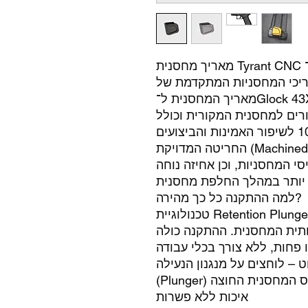
 המחסניות המתקדמת של Tyrant CNC,
מאריך המחסנית ל־Glock 43X ו־Glock 48 הוא מהמהירים והקלים
להתקנה. הוא מוסיף +4 כדורים למחסנית המקורית וכולל
החריטה המדויקת (Machined Inlay) מאפשרת שליפה מהירה יותר
י המחסניות, וכן אחיזה נוחה
למה ההתקנה כל כך מהירה?
טכנולוגיית Retention Plunger הייחודית של Tyrant CNC מאפשרת
תית המחסנית. ההתקנה כולה
 – לוחצים על מנגנון הנעילה
איכות ללא פשרות