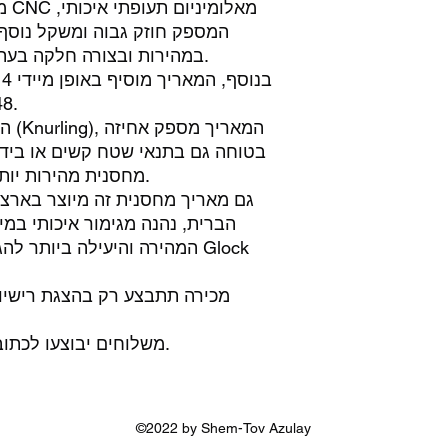
מא
המספק חוזק גבוה ומשקל נוס
במהירות ובצורה חלקה בעת לחיצה על משחרר המחסנית.
מ”מ של 
הוד
בטוחה גם בתנאי שטח קשים או בידי
מחסנית מהירות יותר בהשוואה למוצרים מתחרים.
הברית, נהנה מגימור איכותי במ
המהירה והיעילה ביותר להגדי
*** משלוחים יבוצעו לכתובת המופיעה ברישיון הנשק.
©2022 by Shem-Tov Azulay