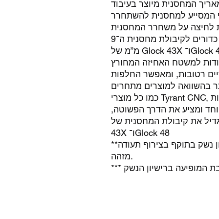
ריך המחסנית מיוצר בעיבוד CNC מאלומיניום תעופתי איכותי,
ף המסייע למחסנית להשתחרר
בנוסף, המאריך מוסיף באופן מיידי 4 כדורים לקיבולת מחסנית ה־9
Glock 43X ו־Glock 48.
ות למשטח האחיזה המחורץ (Knurling), המאריך מספק אחיזה
ים רטובות, ומאפשר החלפות
כמו כל מוצרי Tyrant CNC, גם מאריך מחסנית זה מיוצר בארצות
יוחד ומציע את הדרך הפשוטה,
ל את קיבולת המחסנית של Glock
43X ו־Glock 48
**מכירה תתבצע רק בהצגת רישיון נשק בתוקף בצירוף תעודה
מזהה.