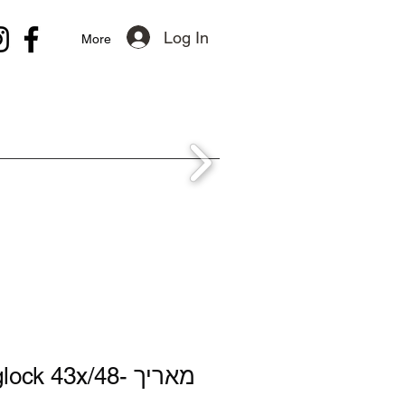
Log In
More
cnc glock 43x/48