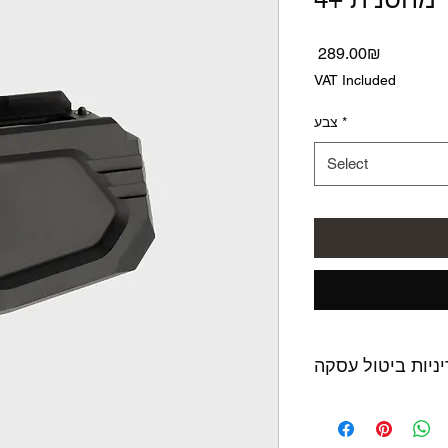
Price
‏289.00 ‏₪
VAT Included
*
צבע
Select
ניות ביטול עסקה
לא נעשה בו שימוש,
המוצר באריזתו המקורית ולא יאוחר מ14 יום מתאריך