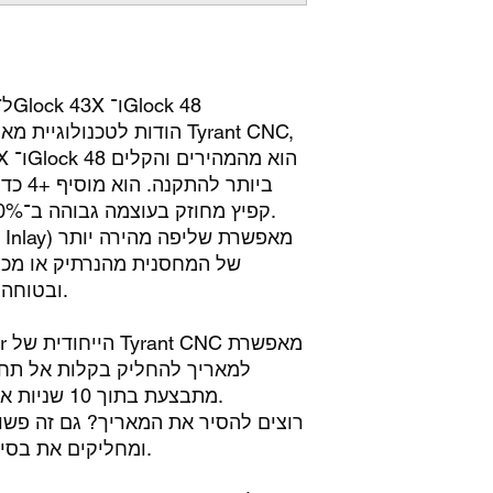
הרכישה
מאריך מחסנית Tyrant CNC ל־Glock 43X ו־Glock 48
הודות לטכנולוגיית מאריכי
ביותר 
קפיץ מחוזק בעוצמה גבוהה ב־10% לשיפור האמינות והביצועים.
של המחסנית מהנרתיק או מכיס
ובטוחה יותר במהלך החלפת מחסנית.
למאריך להחליק בקלות אל תח
מתבצעת בתוך 10 שניות או פחות, ללא צורך בכלי עבודה.
רוצים להסיר את המאריך? גם זה פשוט
(Plunger) ומחליקים את בסיס המחסנית החוצה.