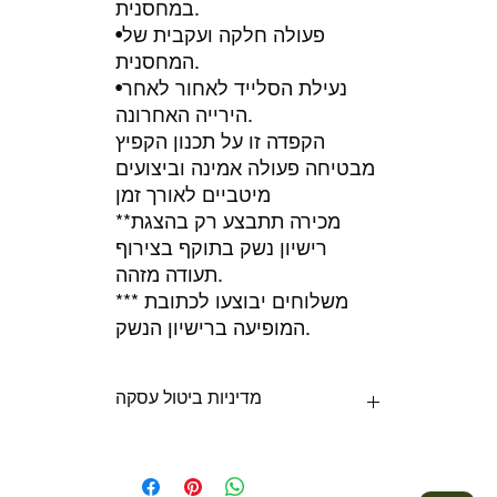
במחסנית.
•פעולה חלקה ועקבית של
המחסנית.
•נעילת הסלייד לאחור לאחר
הירייה האחרונה.
הקפדה זו על תכנון הקפיץ
מבטיחה פעולה אמינה וביצועים
מיטביים לאורך זמן
**מכירה תתבצע רק בהצגת
רישיון נשק בתוקף בצירוף
תעודה מזהה.
*** משלוחים יבוצעו לכתובת
המופיעה ברישיון הנשק.
מדיניות ביטול עסקה
ניתן להחזיר את המוצר במידה ולא
נעשה בו שימוש, המוצר באריזתו
המקורית ולא יאוחר מ14 יום מתאריך