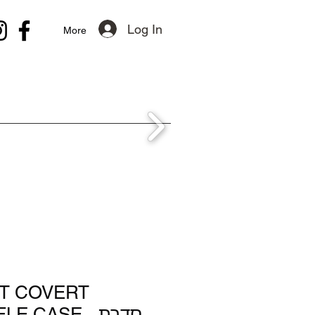
Log In
More
ST COVERT
E CASE - סדרת