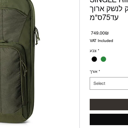
 לנשק ארוך
עד75ס"מ
Price
‏749.00 ‏₪
VAT Included
צבע
*
אורך
*
Select