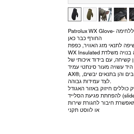
ת חורף ללחימה
החורף כבר כאן
תנאי מזג האוויר, כפפת Patrolux
WX Insulated היא השותפה האמינה שלך. הכפפה בנויה משלדת
שיחה, עם בידוד איכותי של Thinsulate®, וכוללת שכבה
היד עשויה מעור סינתטי עמיד
AX®, המעניק אחיזה מצוינת הן בתנאים רטובים והן בתנאים יבשים,
לצד עמידות גבוהה.
ק כוללים חיזוק באזור האגודל
להפחתת פגיעת הסלייד (slide-bite), תאימות למסכי מגע באצבע
מאפשרת חיבור לחגורת שירות
או לווסט תקני