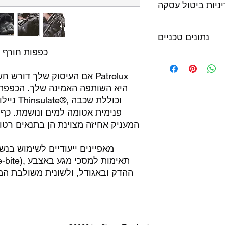
ניות ביטול עסקה
לא נעשה בו שימוש,
נתונים טכניים
המוצר באריזתו המקורית ולא יאוחר מ14 יום מתאריך
הרכישה
Patrolux WX Glove- כפפו
• שלדת ניילון־ספנדקס
 אטומה למים ונושמת
אם העיסוק שלך דורש חשיפה ל
• גימור StormStrike™ DWR נטול PFC המסייע בדחיית מים
ניילון ק
וכתמים
ת
פנימית אטומה למים ונושמת. כף 
זוק באזור שקע האגודל
מאפיינים ייעודיים לשימוש בנש
 ידי יוצאי צבא ארה״ב
כות העבודה והחומרים
ההדק ובאגודל, ולשונית משולבת ה