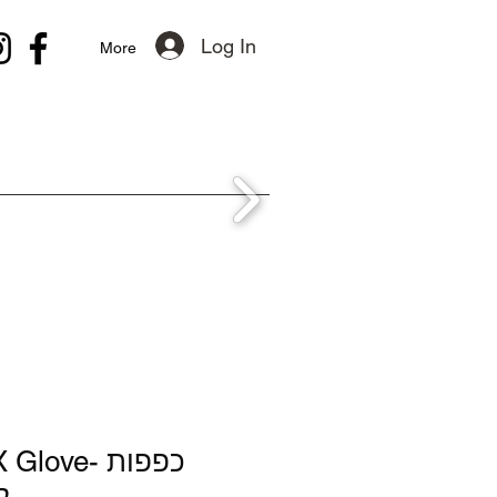
Log In
More
ux WX Glove
ל