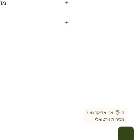
מדי
ניתן להחזיר את המוצר במידה ו
• שכבת ממברנה פנימית
• בידוד Thinsulate® 2oz לשמירה על חום
• כף יד Ax™ Laredo לעמידות גבוהה ולשליטה מצוינ
• אצבעות ואגודל Ax™ Touch תואמות למסכי מגע
• חי
• סגירת פרק יד מתכווננת מסוג סקוץ’ (Hook & Loop)
• עיצוב ופיתוח על
• אחריות לשנה על אי