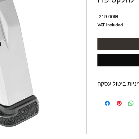
Price
‏219.00 ‏₪
VAT Included
ניות ביטול עסקה
לא נעשה בו שימוש,
המוצר באריזתו המקורית ולא יאוחר מ14 יום מתאריך
הרכישה