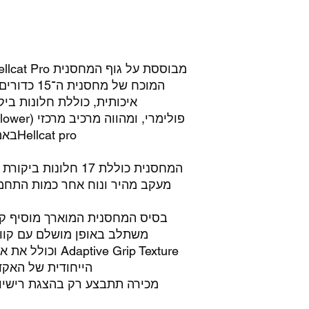
המוכח של מח
איכותית, כוללת חלונות בי
באמינות הגבוהה והעקבית של ה־Hellcat pro
המחסנית כוללת 17 חל
מעקב מהיר ונוח אחר כמות התח
בסיס המחסנית המוארך מוסיף קיב
משתלב באופן מושלם עם קווי
הייחודית של האקד