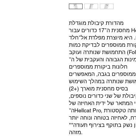
מהדורת קיבולת מוגדלת
מחסנית ה־17 כדורים עבור Hellcat Pro מבוססת על גוף המחסנית
סנית ה־15 כדורים. היא מיוצרת מפלדת אל־חלד
קורת ממוספרים לבדיקת כמות
התחמושת שנותרה ועוקב (Follower) פולימרי, ומהווה מרכיב מרכזי
חלונות ביקורת ממוספרים
ונות ביקורת ממוספרים בגבה, המאפשרים
מושת שנותרה במהלך השימוש
בסיס מחסנית מוארך (+2)
ולת של שני כדורים נוספים,
 המתאר של ידית האחיזה של
ה־Hellcat Pro, וכולל את אותה טקסטורת Adaptive Grip Texture
ח, לאחיזה בטוחה ונוחה יותר
**מכירה תתבצע רק בהצגת רישיון נשק בתוקף בצירוף תעודה
מזהה.