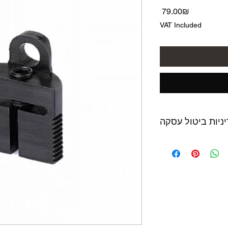
Price
‏79.00 ‏₪
VAT Included
ניות ביטול עסקה
לא נעשה בו שימוש,
המוצר באריזתו המקורית ולא יאוחר מ14 יום מתאריך
הרכישה