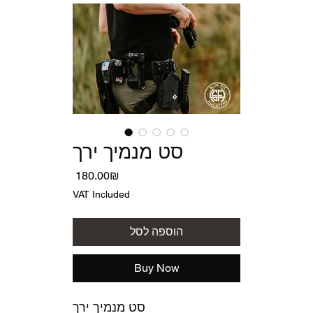
סט מנמיך ירך
Price
‏180.00 ‏₪
VAT Included
הוספה לסל
Buy Now
סט מנמיך ירך